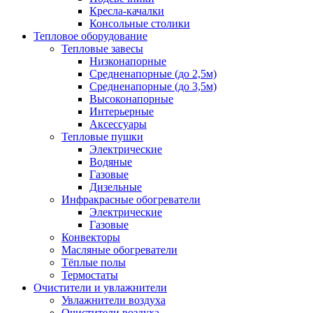
Кресла-качалки
Консольные столики
Тепловое оборудование
Тепловые завесы
Низконапорные
Средненапорные (до 2,5м)
Средненапорные (до 3,5м)
Высоконапорные
Интерьерные
Аксессуары
Тепловые пушки
Электрические
Водяные
Газовые
Дизельные
Инфракрасные обогреватели
Электрические
Газовые
Конвекторы
Масляные обогреватели
Тёплые полы
Термостаты
Очистители и увлажнители
Увлажнители воздуха
Очистители воздуха