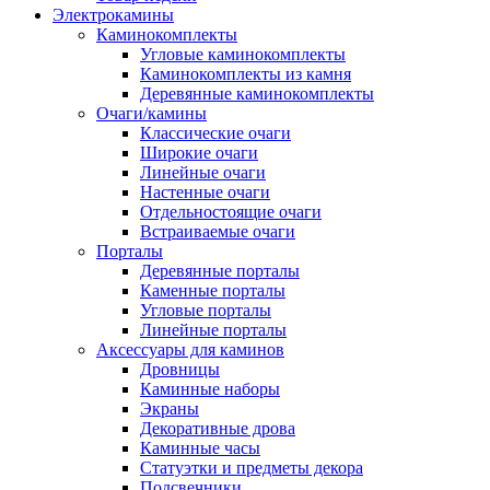
Электрокамины
Каминокомплекты
Угловые каминокомплекты
Каминокомплекты из камня
Деревянные каминокомплекты
Очаги/камины
Классические очаги
Широкие очаги
Линейные очаги
Настенные очаги
Отдельностоящие очаги
Встраиваемые очаги
Порталы
Деревянные порталы
Каменные порталы
Угловые порталы
Линейные порталы
Аксессуары для каминов
Дровницы
Каминные наборы
Экраны
Декоративные дрова
Каминные часы
Статуэтки и предметы декора
Подсвечники