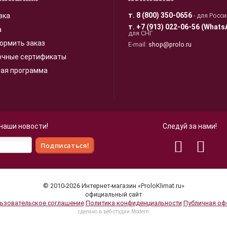
т.
8 (800) 350-0656
вка
- для Росс
т.
+7 (913) 022-06-56 (Whats
а
для СНГ
ормить заказ
E-mail:
shop@prolo.ru
очные сертификаты
ная программа
 наши новости!
Следуй за нами!
 для улучшения взаимодействия с пользователями и обслуживани
© 2010-2026 Интернет-магазин «ProloKlimat.ru»
 нашего сайта, вы принимаете условия
Политики в отношении об
официальный сайт
ьзовательское соглашение
Политика конфиденциальности
Публичная оф
cделано в веб-студии Modern