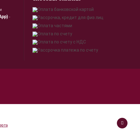
ии
App)
-
я.
Принимаю
работки
ерта
Онлайн консультант