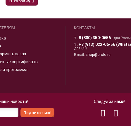
В корзину
АТЕЛЯМ
КОНТАКТЫ
т.
8 (800) 350-0656
вка
- для Росс
т.
+7 (913) 022-06-56 (Whats
а
для СНГ
ормить заказ
E-mail:
shop@prolo.ru
очные сертификаты
ная программа
 наши новости!
Следуй за нами!