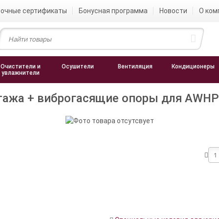
очные сертификаты
Бонусная программа
Новости
О ком
Очистители и
Осушители
Вентиляция
Кондиционеры
увлажнители
ажа + виброгасящие опоры для AWHP 