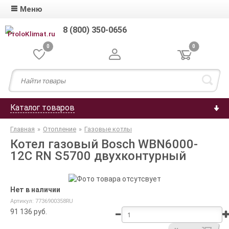
Меню
8 (800) 350-0656
0
0
Каталог товаров
Главная
»
Отопление
»
Газовые котлы
Котел газовый Bosch WBN6000-
12C RN S5700 двухконтурный
Нет в наличии
Артикул: 7736900358RU
91 136
руб.