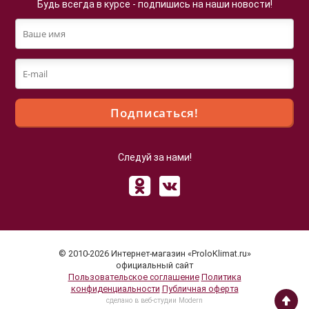
Будь всегда в курсе - подпишись на наши новости!
Следуй за нами!
Файлы cookie
Мы используем файлы cookie для улучшения
взаимодействия с пользователями и обслуживания.
Продолжая просмотр страниц нашего сайта, вы
© 2010-2026 Интернет-магазин «ProloKlimat.ru»
принимаете условия
Политики в отношении обработки
официальный сайт
Пользовательское соглашение
Политика
персональных данных
.
конфиденциальности
Публичная оферта
Принимаю
cделано в веб-студии Modern