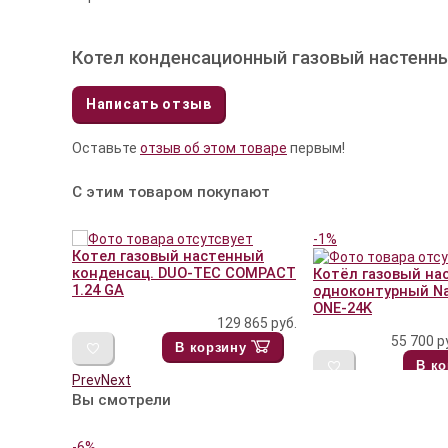
Котел конденсационный газовый настенн
Написать отзыв
Оставьте
отзыв об этом товаре
первым!
С этим товаром покупают
-1%
Котел газовый настенный
конденсац. DUO-TEC COMPACT
Котёл газовый на
1.24 GA
одноконтурный Na
ONE-24K
129 865
руб.
55 700 р
В корзину
В ко
Prev
Next
Вы смотрели
-6%