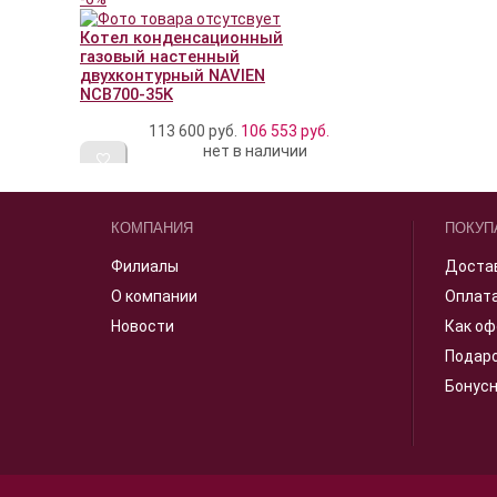
Котел конденсационный
газовый настенный
двухконтурный NAVIEN
NCB700-35K
113 600 руб.
106 553
руб.
нет в наличии
КОМПАНИЯ
ПОКУП
Филиалы
Доста
О компании
Оплат
Новости
Как оф
Подар
Бонус