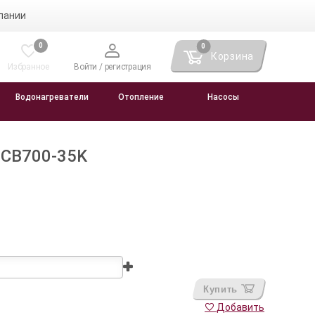
пании
0
0
Корзина
Избранное
Войти / регистрация
Водонагреватели
Отопление
Насосы
NCB700-35K
Купить
Добавить