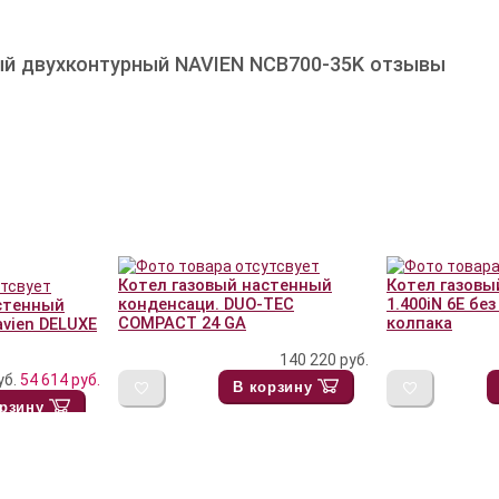
ый двухконтурный NAVIEN NCB700-35K отзывы
Котел газовый настенный
Котел газовый
конденсаци. DUO-TEC
1.400iN 6E бе
стенный
COMPACT 24 GA
колпака
vien DELUXE
140 220
руб.
уб.
54 614
руб.
В корзину
рзину