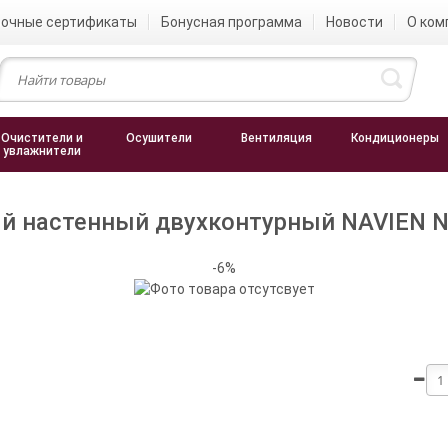
очные сертификаты
Бонусная программа
Новости
О ком
Очистители и
Осушители
Вентиляция
Кондиционеры
увлажнители
й настенный двухконтурный NAVIEN 
-6%