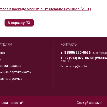
лов в каскаде 522кВт, с ПУ Diematic Evolution (2 шт)
В корзину
АТЕЛЯМ
КОНТАКТЫ
т.
8 (800) 350-0656
вка
- для Росс
т.
+7 (913) 022-06-56 (Whats
а
для СНГ
ормить заказ
E-mail:
shop@prolo.ru
очные сертификаты
ная программа
 наши новости!
Следуй за нами!