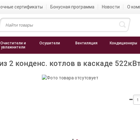
очные сертификаты
Бонусная программа
Новости
О ком
Очистители и
Осушители
Вентиляция
Кондиционеры
увлажнители
з 2 конденс. котлов в каскаде 522кВт, 