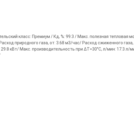
льский класс: Премиум / Кд, %: 99.3 / Макс. полезная тепловая 
 Расход природного газа, от: 3.68 м3/час/ Расход сжиженного газа, д
: 29.8 кВт/ Макс. производительность при ΔТ=30°С, л/мин: 17.3 л/
"