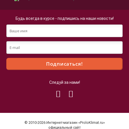
Будь всегда в курсе - подпишись на наши новости!
Следуй за нами!
Файлы cookie
Мы используем файлы cookie для улучшения
взаимодействия с пользователями и обслуживания.
Продолжая просмотр страниц нашего сайта, вы
© 2010-2026 Интернет-магазин «ProloKlimat.ru»
принимаете условия
Политики в отношении обработки
официальный сайт