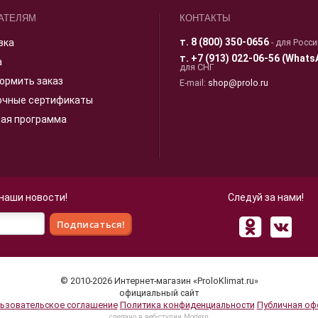
АТЕЛЯМ
КОНТАКТЫ
т.
8 (800) 350-0656
вка
- для Росс
т.
+7 (913) 022-06-56 (Whats
а
для СНГ
ормить заказ
E-mail:
shop@prolo.ru
очные сертификаты
ная программа
 наши новости!
Следуй за нами!
 для улучшения взаимодействия с пользователями и обслуживани
© 2010-2026 Интернет-магазин «ProloKlimat.ru»
 нашего сайта, вы принимаете условия
Политики в отношении об
официальный сайт
ьзовательское соглашение
Политика конфиденциальности
Публичная оф
cделано в веб-студии Modern