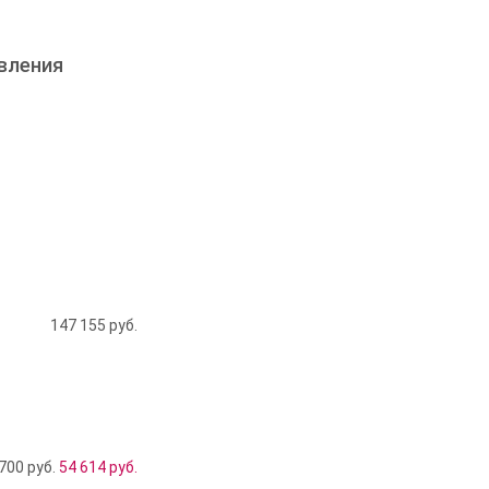
вления
147 155
руб.
700 руб.
54 614
руб.