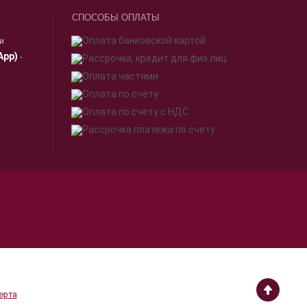
СПОСОБЫ ОПЛАТЫ
ии
App)
-
я.
Принимаю
работки
ерта