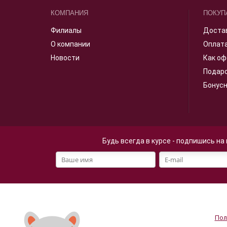
КОМПАНИЯ
ПОКУП
Филиалы
Доста
О компании
Оплат
Новости
Как оф
Подар
Бонус
Будь всегда в курсе - подпишись на
Файлы cookie
Мы используем файлы cookie
Продолжая просмотр страниц
персональных данных
.
Пол