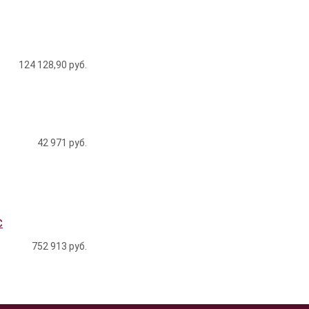
124 128,90
руб.
42 971
руб.
C
752 913
руб.