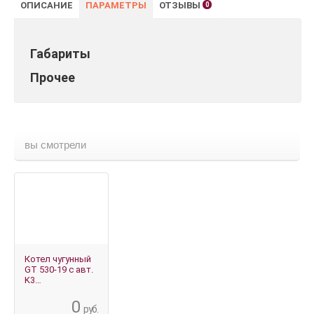
ОПИСАНИЕ
ПАРАМЕТРЫ
ОТЗЫВЫ
0
Габариты
Прочее
вы смотрели
Котел чугунный
GT 530-19 с авт.
K3
(теплообменник
в разобр. виде)
0
руб.
газ./жидк. 1030