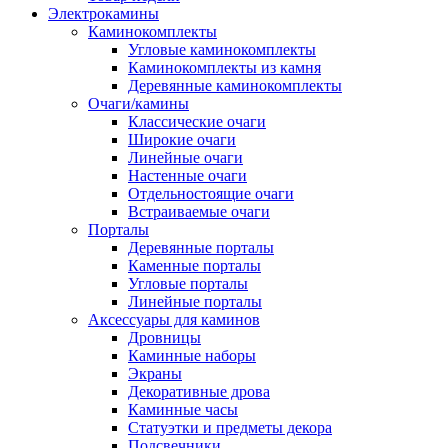
Электрокамины
Каминокомплекты
Угловые каминокомплекты
Каминокомплекты из камня
Деревянные каминокомплекты
Очаги/камины
Классические очаги
Широкие очаги
Линейные очаги
Настенные очаги
Отдельностоящие очаги
Встраиваемые очаги
Порталы
Деревянные порталы
Каменные порталы
Угловые порталы
Линейные порталы
Аксессуары для каминов
Дровницы
Каминные наборы
Экраны
Декоративные дрова
Каминные часы
Статуэтки и предметы декора
Подсвечники