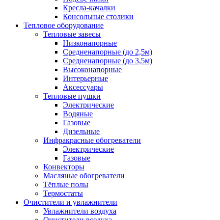
Кресла-качалки
Консольные столики
Тепловое оборудование
Тепловые завесы
Низконапорные
Средненапорные (до 2,5м)
Средненапорные (до 3,5м)
Высоконапорные
Интерьерные
Аксессуары
Тепловые пушки
Электрические
Водяные
Газовые
Дизельные
Инфракрасные обогреватели
Электрические
Газовые
Конвекторы
Масляные обогреватели
Тёплые полы
Термостаты
Очистители и увлажнители
Увлажнители воздуха
Очистители воздуха