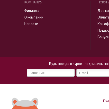
КОМПАНИЯ
ПОКУП
Филиалы
Доста
О компании
Оплат
Новости
Как оф
Подар
Бонус
Будь всегда в курсе - подпишись на
Файлы cookie
Мы используем файлы cookie
Продолжая просмотр страниц
персональных данных
.
Пол