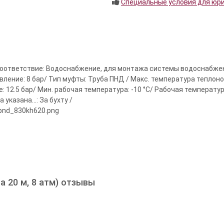
Специальные условия для юр
соответствие: Водоснабжение, для монтажа системы водоснабжен
ление: 8 бар/ Тип муфты: Труба ПНД / Макс. температура теплонос
 12.5 бар/ Мин. рабочая температура: -10 °С/ Рабочая температур
указана...: За бухту /
_pnd_830kh620.png
а 20 м, 8 атм) отзывы