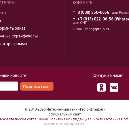
АТЕЛЯМ
КОНТАКТЫ
т.
8 (800) 350-0656
вка
- для Росс
т.
+7 (913) 022-06-56 (Whats
а
для СНГ
ормить заказ
E-mail:
shop@prolo.ru
очные сертификаты
ная программа
 наши новости!
Следуй за нами!
 для улучшения взаимодействия с пользователями и обслуживани
© 2010-2026 Интернет-магазин «ProloKlimat.ru»
 нашего сайта, вы принимаете условия
Политики в отношении об
официальный сайт
ьзовательское соглашение
Политика конфиденциальности
Публичная оф
cделано в веб-студии Modern