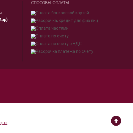
СПОСОБЫ ОПЛАТЫ
ии
App)
-
я.
Принимаю
работки
ерта
Онлайн консультант