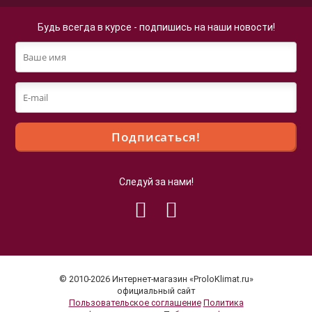
Будь всегда в курсе - подпишись на наши новости!
Следуй за нами!
Файлы cookie
Мы используем файлы cookie для улучшения
взаимодействия с пользователями и обслуживания.
Продолжая просмотр страниц нашего сайта, вы
© 2010-2026 Интернет-магазин «ProloKlimat.ru»
принимаете условия
Политики в отношении обработки
официальный сайт
Пользовательское соглашение
Политика
персональных данных
.