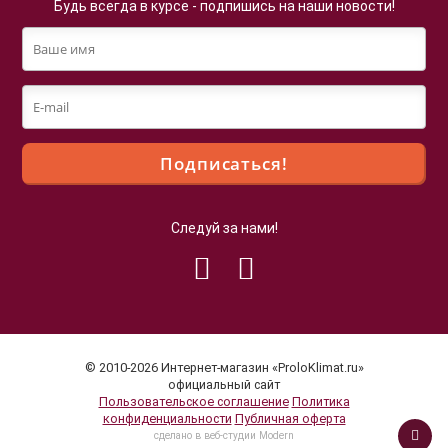
Будь всегда в курсе - подпишись на наши новости!
Следуй за нами!
Файлы cookie
Мы используем файлы cookie для улучшения
взаимодействия с пользователями и обслуживания.
Продолжая просмотр страниц нашего сайта, вы
© 2010-2026 Интернет-магазин «ProloKlimat.ru»
принимаете условия
Политики в отношении обработки
официальный сайт
Пользовательское соглашение
Политика
персональных данных
.
конфиденциальности
Публичная оферта
Принимаю
cделано в веб-студии Modern