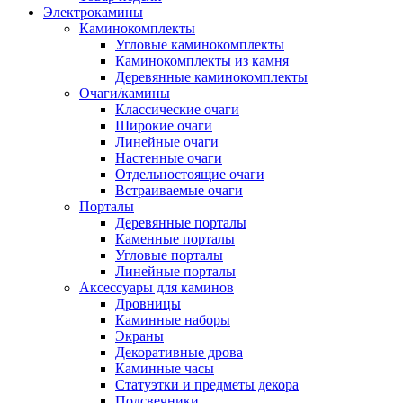
Электрокамины
Каминокомплекты
Угловые каминокомплекты
Каминокомплекты из камня
Деревянные каминокомплекты
Очаги/камины
Классические очаги
Широкие очаги
Линейные очаги
Настенные очаги
Отдельностоящие очаги
Встраиваемые очаги
Порталы
Деревянные порталы
Каменные порталы
Угловые порталы
Линейные порталы
Аксессуары для каминов
Дровницы
Каминные наборы
Экраны
Декоративные дрова
Каминные часы
Статуэтки и предметы декора
Подсвечники