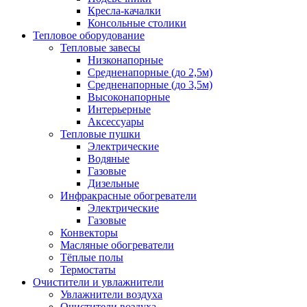
Кресла-качалки
Консольные столики
Тепловое оборудование
Тепловые завесы
Низконапорные
Средненапорные (до 2,5м)
Средненапорные (до 3,5м)
Высоконапорные
Интерьерные
Аксессуары
Тепловые пушки
Электрические
Водяные
Газовые
Дизельные
Инфракрасные обогреватели
Электрические
Газовые
Конвекторы
Масляные обогреватели
Тёплые полы
Термостаты
Очистители и увлажнители
Увлажнители воздуха
Очистители воздуха