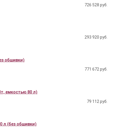
726 528
руб.
293 920
руб.
без обшивки)
771 672
руб.
т, емкостью 80 л)
79 112
руб.
0 л (без обшивки)