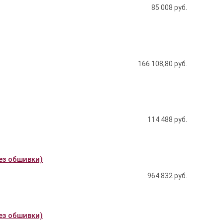
85 008
руб.
166 108,80
руб.
114 488
руб.
без обшивки)
964 832
руб.
без обшивки)