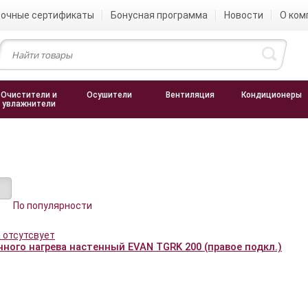
очные сертификаты
Бонусная программа
Новости
О ком
Очистители и
Осушители
Вентиляция
Кондиционеры
увлажнители
По популярности
нного нагрева настенный EVAN TGRK 200 (правое подкл.)