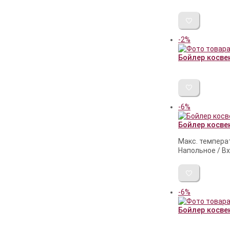
-2%
Бойлер косве
-6%
Бойлер косве
Макс. темпера
Напольное / Вх
-6%
Бойлер косве