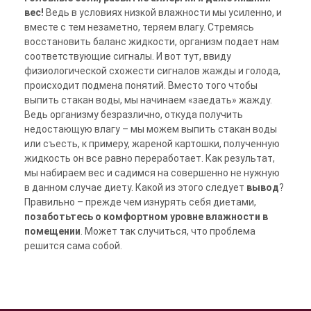
вес!
Ведь в условиях низкой влажности мы усиленно, и
вместе с тем незаметно, теряем влагу. Стремясь
восстановить баланс жидкости, организм подает нам
соответствующие сигналы. И вот тут, ввиду
физиологической схожести сигналов жажды и голода,
происходит подмена понятий. Вместо того чтобы
выпить стакан воды, мы начинаем «заедать» жажду.
Ведь организму безразлично, откуда получить
недостающую влагу – мы можем выпить стакан воды
или съесть, к примеру, жареной картошки, полученную
жидкость он все равно переработает. Как результат,
мы набираем вес и садимся на совершенно не нужную
в данном случае диету. Какой из этого следует
вывод
?
Правильно – прежде чем изнурять себя диетами,
позаботьтесь о комфортном уровне влажности в
помещении
. Может так случиться, что проблема
решится сама собой.