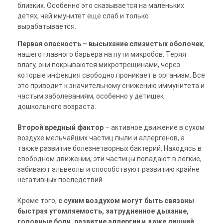
близких. Особенно это сказывается на маленьких
детях, чей имунитет еще слаб и только
вырабатывается.
Первая опасность
– высыхание слизистых оболочек
,
нашего главного барьера на пути микробов. Теряя
влагу, они покрываются микротрещинами, через
которые инфекция свободно проникает в организм. Все
это приводит к значительному снижению иммунитета и
частым заболеваниям, особенно у детишек
дошкольного возраста.
Второй вредный фактор
– активное движение в сухом
воздухе мельчайших частиц пыли и аллергенов, а
также развитие болезнетворных бактерий. Находясь в
свободном движении, эти частицы попадают в легкие,
забивают альвеолы и способствуют развитию крайне
негативных последствий.
Кроме того,
с сухим воздухом могут быть связаны
быстрая утомляемость, затрудненное дыхание,
головные боли, развитие аллергии и даже лишний