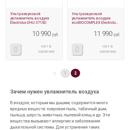
Ультразвуковой
Ультразвуковой
увлажнитель воздуха
увлажнитель воздуха
Electrolux EHU-3715D
ecoBIOCOMPLEX Electrolux
EHU-3810D YOGAhealthline
10 990
11 990
руб.
руб.
нет в
нет в
наличии
наличии
1
2
Зачем нужен увлажнитель воздуха
В воздухе, которым мы дышим, содержится много
вредных веществ: ковровая пыль, табачный дым,
пыльца, шерсть животных, пылевой клещ и др. Эти
вещества вызывают аллергию и заболевания
дыхательной системы. Для устранения таких